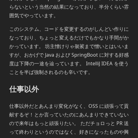
らないという当然の結果になっており、半分くらい雰
囲気でやっています。
このシステム、コードを変更するのがしんどい作りに
なっており、ちょっと変えるだけでもかなり手間がか
かっています。 坊主憎けりゃ袈裟まで憎いとはいいま
すが、おかげで Java および SpringBoot に対する好感
度は下降の一途を辿っています。 IntelliJ IDEA を使う
ことを半ば強制されるのも辛いです。
仕事以外
仕事以外だとあんまり変化がなく、OSS に頑張って貢
献するぞ！とか言っていたのにあんまりできていない
ので来年はもっと頑張りたい。 ただチョロっと PR 送
って終わりというのではなく、好きになったものや興