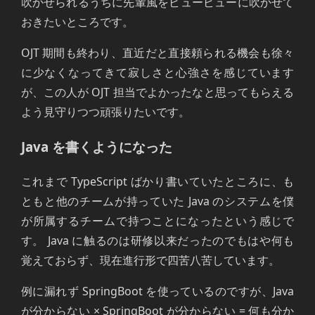
吹かせられるうちに先輩風をビュービューに吹かせて
おきたいところです。
OJT 期間も終わり、直近だと直接頼られる機会も徐々
に少なくなってきて寂しさと心強さを感じています
が、この人が OJT 担当でよかったなと思ってもらえる
よう見守りつつ頑張りたいです。
Java を書くようになった
これまで TypeScript ばかり書いていたところに、も
ともと他のチームが持っていた Java のシステムを僕
が所属するチームで持つことになったという感じで
す。 Java に触るのは研修以来だったのでもはや何も
覚えておらず、現在進行形で四苦八苦しています。
例に漏れず SpringBoot を使っているのですが、Java
が分からない × SpringBoot が分からない = 何も分か