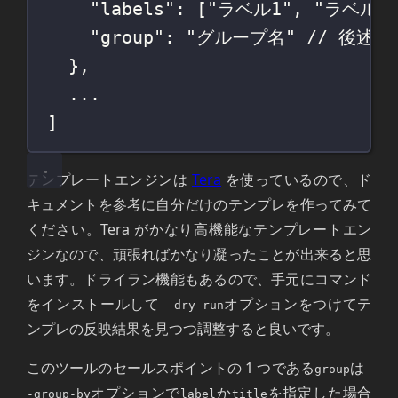
"labels": ["ラベル1", "ラベル
"group": "グループ名" // 後述
},
...
]
テンプレートエンジンは
Tera
を使っているので、ド
キュメントを参考に自分だけのテンプレを作ってみて
ください。Tera がかなり高機能なテンプレートエン
ジンなので、頑張ればかなり凝ったことが出来ると思
います。ドライラン機能もあるので、手元にコマンド
をインストールして
オプションをつけてテ
--dry-run
ンプレの反映結果を見つつ調整すると良いです。
このツールのセールスポイントの 1 つである
は
group
-
オプションで
か
を指定した場合
-group-by
label
title