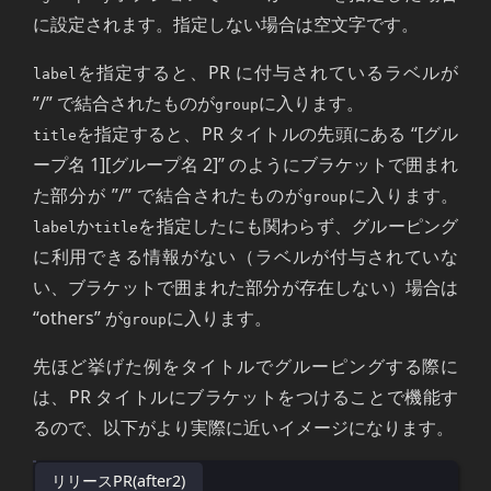
に設定されます。指定しない場合は空文字です。
を指定すると、PR に付与されているラベルが
label
”/” で結合されたものが
に入ります。
group
を指定すると、PR タイトルの先頭にある “[グル
title
ープ名 1][グループ名 2]” のようにブラケットで囲まれ
た部分が ”/” で結合されたものが
に入ります。
group
か
を指定したにも関わらず、グルーピング
label
title
に利用できる情報がない（ラベルが付与されていな
い、ブラケットで囲まれた部分が存在しない）場合は
“others” が
に入ります。
group
先ほど挙げた例をタイトルでグルーピングする際に
は、PR タイトルにブラケットをつけることで機能す
るので、以下がより実際に近いイメージになります。
リリースPR(after2)