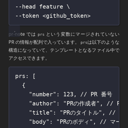
--head 
feature
\
--token 
<github_token>
pr-note では
という変数にマージされていない
prs
PR の情報が配列で入っています。
は以下のような
prs
構造になっていて、テンプレートとなるファイル中で
アクセスできます。
prs: [
{
"number": 123, // PR 番号
"author": "PRの作成者", // P
"title": "PRのタイトル", // P
"body": "PRのボディ", // マ