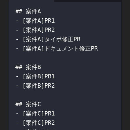
## 案件A
- [
案件A
]PR1
- [
案件A
]PR2
- [
案件A
]タイポ修正PR
- [
案件A
]ドキュメント修正PR
## 案件B
- [
案件B
]PR1
- [
案件B
]PR2
## 案件C
- [
案件C
]PR1
- [
案件C
]PR2