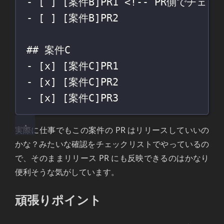
- [ ] [
案件B
]PR1 
<!-- PR側でチェ
- [ ] [
案件B
]PR2
## 案件C
- [
x
] [
案件C
]PR1
- [
x
] [
案件C
]PR2
- [
x
] [
案件C
]PR3
実際に仕事でもこの案件の PR はリリースしていいの
かな？みたいな確認をチェックリストでやっているの
で、そのままリリース PR にも反映できるのはかなり
便利そうな気がしています。
頑張りポイント