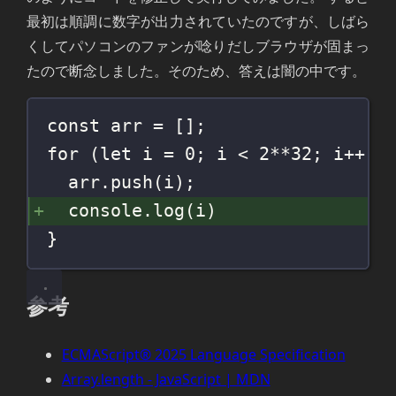
最初は順調に数字が出力されていたのですが、しばら
くしてパソコンのファンが唸りだしブラウザが固まっ
たので断念しました。そのため、答えは闇の中です。
const
 arr 
=
 [];
for
 (
let
 i 
=
0
; i 
<
2
**
32
; i
++
) 
arr.
push
(i);
console.
log
(i)
}
参考
ECMAScript® 2025 Language Specification
Array.length - JavaScript | MDN