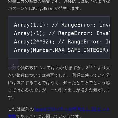
の範囲外の整数の場合です。 具体的には以下のような
パターンでは
が発生します。
RangeError
Array
(
1.1
); 
// RangeError: Inval
Array
(
-
1
); 
// RangeError: Invali
Array
(
2
**
32
); 
// RangeError: Inv
Array
(Number.MAX_SAFE_INTEGER); 
32
小数や負の数についてはわかりますが、2
-1 より大
きい整数については初耳でした。 普通に使っている分
には気にすることではなく、知ったところでという感
じではあるのですが、一つ引き出しが増えた気がしま
す。
これは配列の
プロパティが符号なし 32 ビット
length
整数
であることに起因していそうです。