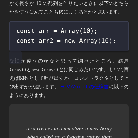
かく長さが 10 の配列を作りたいときに以下のどちら
かを使うなんてことも稀によくあるかと思います。
const
 arr 
=
Array
(
10
);
const
 arr2 
=
new
Array
(
10
);
なにか違うのかなと思って調べたところ、結局
と
とは同じみたいです。しいて言
Array()
new Array()
えば関数として呼び出すか、コンストラクタとして呼
び出すかが違います。
ECMAScript の仕様書
に以下の
ようにあります。
also creates and initializes a new Array
when called as a function rather than