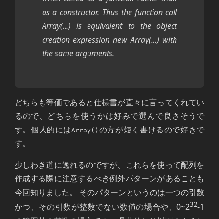
as a constructor. Thus the function call
Array(…) is equivalent to the object
creation expression new Array(…) with
the same arguments.
どちらも等価であると仕様書が直々に言ってくれてい
るので、どちらを使うかは好みで選んで良さそうで
す。個人的には
の方が短く書けるので好きで
Array()
す。
少しわき道に逸れるのですが、これらを使って配列を
作成する際に注意するべき例外パターンがあることも
今回知りました。 そのパターンというのは一つの引数
32
かつ、その引数が整数でない数値の場合や、0~2
-1