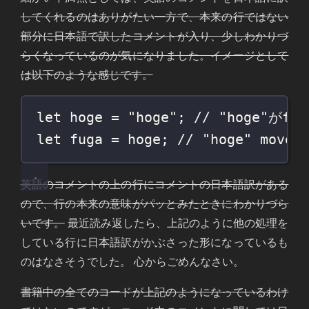
してくれるのはありがたい一方で、本来の行ではない
部分に日本語で訳したコメントが入り、少しわかりづ
らくなっているのが気になりました。イメージとして
は以下のような感じです。
let
 hoge 
=
"hoge"
; 
// "hoge"がf
let
 fuga 
=
 hoge; 
// "hoge" moved
英語のコメントの上の行にコメントの日本語訳がある
ので、行の本来の意味がパッとみたときにわかりづら
いです。
最近読み返したら、上記のように他の処理を
している行に日本語訳がかぶさった形になっているも
のはなさそうでした。 心からごめんなさい。
書籍中の全てのコードが上記のようになっているわけ