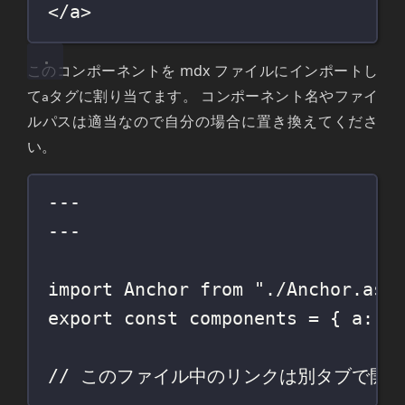
</
a
>
このコンポーネントを mdx ファイルにインポートし
て
タグに割り当てます。 コンポーネント名やファイ
a
ルパスは適当なので自分の場合に置き換えてくださ
い。
---
---
import
 Anchor 
from
"
./Anchor.ast
export
const
 components 
=
 { a
:
 A
// このファイル中のリンクは別タブで開