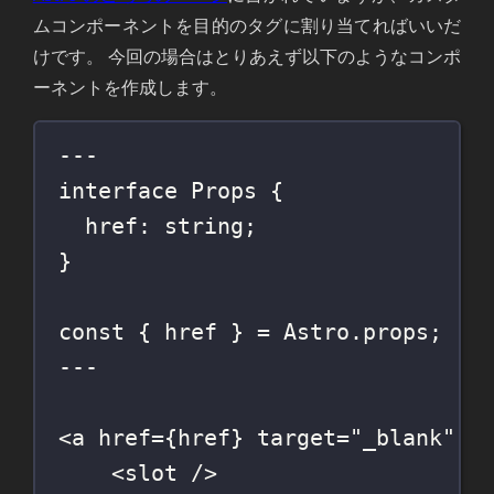
ムコンポーネントを目的のタグに割り当てればいいだ
けです。 今回の場合はとりあえず以下のようなコンポ
ーネントを作成します。
---
interface
Props
 {
href
:
string
;
}
const
 { href } 
=
 Astro.props;
---
<
a
href
={
href
}
target
=
"
_blank
"
r
<
slot
 />