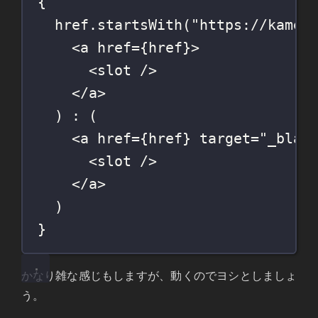
{
href.
startsWith
(
"
https://kamew
<
a
href
=
{href}>
<
slot
 />
</
a
>
) 
:
 (
<
a
href
=
{href} 
target
=
"
_blan
<
slot
 />
</
a
>
)
}
かなり雑な感じもしますが、動くのでヨシとしましょ
う。